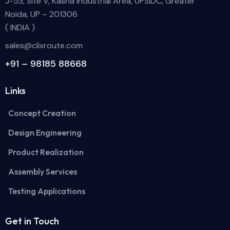
J-53, Site V, Kasna Industrial Area, UPSIDC, Greater
Noida, UP – 201306
( INDIA )
sales@clixroute.com
+91 – 98185 88668
Links
Concept Creation
Design Engineering
Product Realization
Assembly Services
Testing Applications
Get in Touch